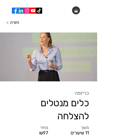
הילה עופר
< חזרה
כריזמה
כלים מנטלים
להצלחה
משך
מחיר
11 שיעורים
₪97