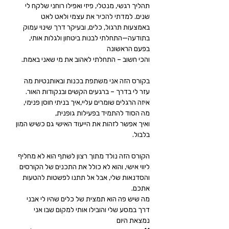
תהליך רגשי, מנטלי, פיזי ואפילו רוחני שלקח לי 
שנים. למדתי להכיר את עצמי ולאט לאט 
באמצעות תרגול, כלים, ובעיקר דרך שינוי עמוק 
בתודעה—התחלתי לבנות ביטחון ולגלות אותי, 
בפעם הראשונה
והכי חשוב – התחלתי לאהוב את מי שאני באמת.
בקורס הזה אני משתפת בכנות ובאותנטיות מה 
עזר לי בדרך – ברגעים הקשים ובנקודות האור.
איזה הרגלים שומרים עליי,איך בניתי חוסן פנימי, 
מה הסוד להתמיד בפעילות גופנית,
ואיך אפשר לזהות את הייעוד האישי גם כשיש המון 
בלבול.
הקורס הזה נולד מתוך רצון לשתף הוא לא מחליף 
ליווי אישי, והוא לא כולל את התכנים של הקורסים 
והסדנאות שלי, אבל אל תתנו לפשטות להטעות 
אתכם.
מה שיש פה הוא תמצית של כלים שהיו לי אבני 
דרך במסע שלי והובילו אותי למקום שבו אני 
נמצאת היום