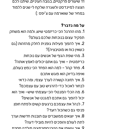
11 שיעורים פרקטיים, בגובה העיניים, שיתנו לכם 
הצצה למיינדסט ולשגרה שלקח לי שנים ללמוד
במחיר של שווארמה עם צ'יפס :)
על מה נדבר?
1. מהו ההרגל הכי כריזמטי שיש, ולמה הוא משחק 
תפקיד עצום בנוכחות שלכם בעולם?
2. איך להפוך פעילות גופנית לחלק מהזהות (גם 
כשאין כוח או מוטיבציה)?
3. מהי שפת הגוף של אנשים עם נוכחות 
כריזמטית – ואיך גם אתם יכולים לאמץ אותה?
4. פחד קהל – למה הוא הפחד הכי נפוץ בעולם, 
ואיפה בדיוק הוא פוגש אתכם
5. איך תזונה קשורה לערך עצמי, ומה כדאי 
לבחור לאכול כדי להרגיש טוב עם עצמכם?
6. מה הכלי המנטלי הכי עוצמתי שיש– ואיך הוא 
יכול להפוך גם אתכם למגנט של אנשים?
7. לנהל את עצמכם ברגעים קשים ולפתח חוסן 
פנימי גם כשהכול רועד?
8. איך יוצאים ממשברים עם תובנות חדשות וערך 
לתת לעולם והופכים להיות מובילי דעה?
9. איך עשיתי את הטרנספורמציה מילדה חסרת 