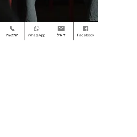
Facebook
דוא"ל
WhatsApp
התקשרו
ועכשיו- כל אחד יגיד משהו
במעגל
אוף אני שונאת את זה, מה זה משנה, מזיעה ואז
אומרת את זה מהר⁠ ⁠ הלעמוד הזה סוגר אותי, זה
עושה לי לא טוב בפנים⁠ לחץ הופך לי את הבטן,
אני לא משוחררת ולא יכולה לאלתר⁠ כל מה שאני