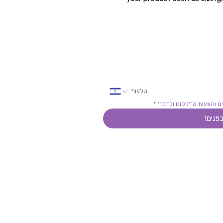
ל הילה-כל הפרטים במייל
ם והצעות מ־'לקום ולדבר'
*
בפנים!