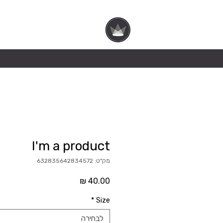
הילה עופר
I'm a product
מק"ט: 632835642834572
מחיר
*
Size
לבחירה