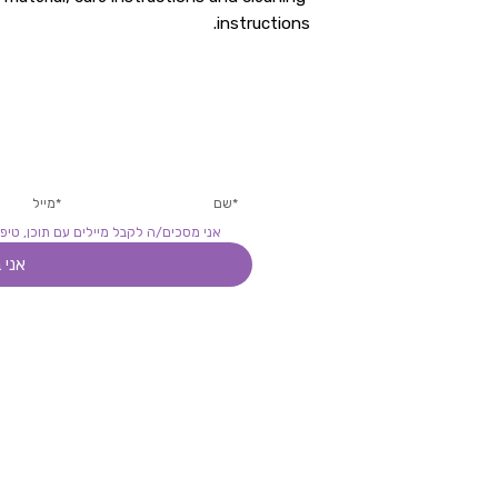
instructions.
כאן מצטרפים למעגל הקרוב ש
י
רים
ת
אני מסכים/ה לקבל מיילים עם תוכן, טיפי
אני 
טיות
|
הצהרת נגישות
|
תקנון האתר