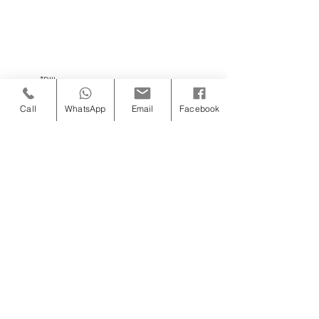
כאן מצטרפים למעגל הקרוב 
של הילה-כל הפרטים במייל
Call
WhatsApp
Email
Facebook
אני מסכים/ה לקבל מיילים עם תוכן, 
*
טיפים והצעות מ־'לקום ולדבר'
אני בפנים!
צרו קשר
Contact
050-6689483
Us